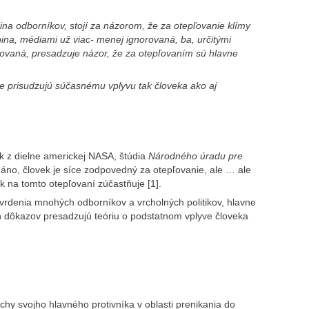
na odborníkov, stojí za názorom, že za otepľovanie klímy
ina, médiami už viac- menej ignorovaná, ba, určitými
rovaná, presadzuje názor, že za otepľovaním sú hlavne
anie prisudzujú súčasnému vplyvu tak človeka ako aj
k z dielne americkej NASA, štúdia
Národného úradu pre
 áno, človek je síce zodpovedný za otepľovanie, ale … ale
ek na tomto otepľovaní zúčastňuje [1].
 tvrdenia mnohých odborníkov a vrcholných politikov, hlavne
h dôkazov presadzujú teóriu o podstatnom vplyve človeka
chy svojho hlavného protivníka v oblasti prenikania do