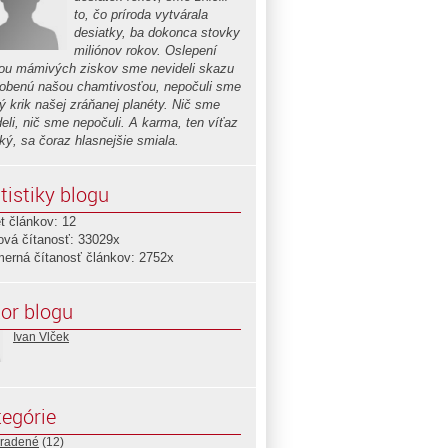
to, čo príroda vytvárala
desiatky, ba dokonca stovky
miliónov rokov. Oslepení
nou mámivých ziskov sme nevideli skazu
obenú našou chamtivosťou, nepočuli sme
ý krik našej zráňanej planéty. Nič sme
deli, nič sme nepočuli. A karma, ten víťaz
ký, sa čoraz hlasnejšie smiala.
tistiky blogu
t článkov: 12
ová čítanosť: 33029x
merná čítanosť článkov: 2752x
or blogu
Ivan Vlček
egórie
radené
(12)