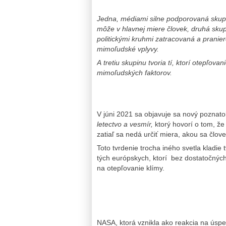
Jedna, médiami silne podporovaná skupi
môže v hlavnej miere človek, druhá skup
politickými kruhmi zatracovaná a pranie
mimoľudské vplyvy.
A tretiu skupinu tvoria tí, ktorí otepľov
mimoľudských faktorov.
V júni 2021 sa objavuje sa nový poznato
letectvo a vesmír,
ktorý hovorí o tom, že
zatiaľ sa nedá určiť miera, akou sa člov
Toto tvrdenie trocha iného svetla kladie
tých európskych, ktorí bez dostatočnýc
na otepľovanie klímy.
NASA, ktorá vznikla ako reakcia na úspe