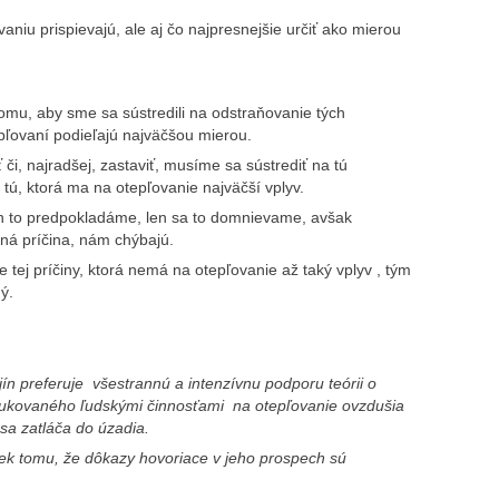
ovaniu prispievajú, ale aj čo najpresnejšie určiť ako mierou
 tomu, aby sme sa sústredili na odstraňovanie tých
epľovaní podieľajú najväčšou mierou.
i, najradšej, zastaviť, musíme sa sústrediť na tú
a tú, ktorá ma na otepľovanie najväčší vplyv.
 len to predpokladáme, len sa to domnievame, avšak
vná príčina, nám chýbajú.
tej príčiny, ktorá nemá na otepľovanie až taký vplyv , tým
ý.
ajín preferuje všestrannú a intenzívnu podporu teórii o
dukovaného ľudskými činnosťami na otepľovanie ovzdušia
 sa zatláča do úzadia.
iek tomu, že dôkazy hovoriace v jeho prospech sú