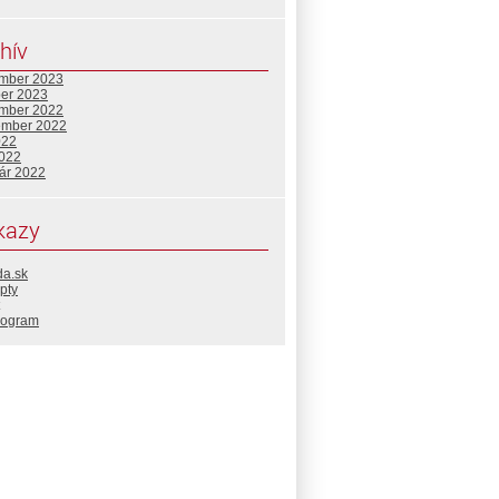
hív
mber 2023
ber 2023
mber 2022
ember 2022
022
2022
uár 2022
kazy
da.sk
pty
rogram