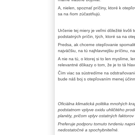
A, nielen, spoznať príčiny, ktoré k otepľ
sa na ňom zúčastňujú.
Určenie tej miery je veľmi dôležité kvôli
podstatných príčin, tých, ktoré sa na ot
Predsa, ak chceme otepľovanie spomaliť č
najväčšiu, na tú najhlavnejšiu príčinu, n
A nie na tú, o ktorej si to len myslíme,
relevantné dôkazy o tom, že je to tá hla
Čím viac sa sústredíme na odstraňovanie 
bude náš boj s otepľovaním menej účinn
Oficiálna klimatická politika mnohých kr
podstatnom vplyve oxidu uhličitého pro
planéty, pričom vplyv ostatných faktorov
Preferuje podporu tomuto tvrdeniu napr
nedostatočné a spochybniteľné.