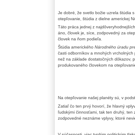
Je dobré, že svetlo božie uzrela štúdia
otepľovanie, štúdia z dielne americkej 
Táto práca jednej z najdôveryhodnejších 
áno, človek je, síce, zodpovedný za otep
človek na ňom podieľa.
Štúdia amerického
Národného úradu pre
časti odborníkov a mnohých vrcholných po
než na základe dostatočných dôkazov, pr
produkovaného človekom na otepľovani
Na otepľovanie našej planéty sú, v pods
Zatiaľ čo ten prvý hovorí, že hlavný vpl
ľudskými činnosťami, tak ten druhý, ten 
zodpovedné neznáme vplyvy, ktoré nevie
V súčasnosti, viac tvrdým politickým t