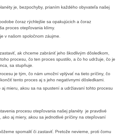
lanéty je, bezpochyby, prianím každého obyvateľa našej
podobe čoraz rýchlejšie sa opakujúcich a čoraz
ša proces otepľovania klímy.
 je v našom spoločnom záujme.
zastaviť, ak chceme zabrániť jeho škodlivým dôsledkom,
toho procesu, čo ten proces spustilo, a čo ho udržuje, čo je
onca, sa stupňuje.
ocesu je tým, čo nám umožní vplývať na tieto príčiny, čo
ukončiť tento proces aj s jeho negatívnymi dôsledkami.
e aj mieru, akou sa na spustení a udržiavaní tohto procesu
tavenia procesu otepľovania našej planéty je pravdivé
 ako aj miery, akou sa jednotlivé príčiny na otepľovaní
ôžeme spomaliť či zastaviť. Pretože nevieme, proti čomu