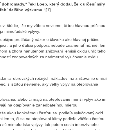
 dohromady,“ řekl Loeb, který dodal, že k určení míry
třebí dalšího výzkumu.“[1]
rov štúdie, že my vôbec nevieme, či tou hlavnou príčinou
oja mimoľudské vplyvy.
vrdošijne pretláčaný názor o človeku ako hlavnej príčine
júci , a jeho ďalšia podpora nebude znamenať nič iné, len
om a zhora nanútenom znižovaní emisií oxidu uhličitého
inností zodpovedných za nadmerné vylučovanie oxidu
dania obrovských ročných nákladov na znižovanie emisií
bec, s istotou nevieme, aký veľký vplyv na otepľovanie
pľovania, alebo či majú na otepľovanie menší vplyv ako im
ývajú na otepľovanie zanedbateľnou mierou.
nieže akou konkrétnou časťou sa podieľa vylučovaný oxid
ni len to, či sa na otepľovaní klímy podieľa väčšou časťou,
ia sú mimoľudské vplyvy, tak potom cesta intenzívneho