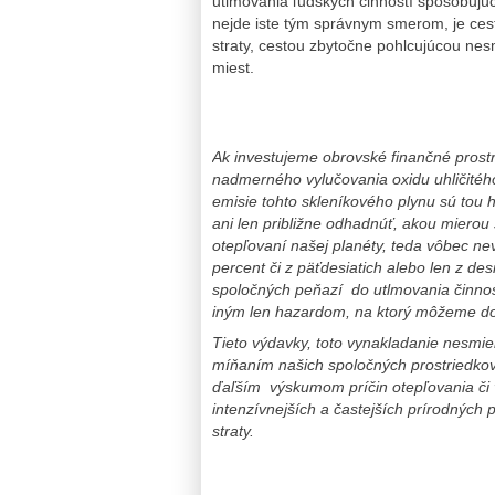
utlmovania ľudských činností spôsobujúc
nejde iste tým správnym smerom, je c
straty, cestou zbytočne pohlcujúcou ne
miest.
Ak investujeme obrovské finančné prostri
nadmerného vylučovania oxidu uhličité
emisie tohto skleníkového plynu sú tou 
ani len približne odhadnúť, akou mierou
otepľovaní našej planéty, teda vôbec ne
percent či z päťdesiatich alebo len z des
spoločných peňazí do utlmovania činnost
iným len hazardom, na ktorý môžeme dopl
Tieto výdavky, toto vynakladanie nesmi
míňaním našich spoločných prostriedkov, 
ďaľším výskumom príčin otepľovania či
intenzívnejších a častejších prírodných
straty.