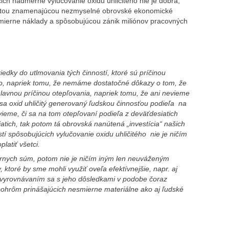
ich nadmerné vylučovanie oxidu uhličitého nie je dobrá,
estou znamenajúcou nezmyselné obrovské ekonomické
smierne náklady a spôsobujúcou zánik miliónov pracovných
edky do utlmovania tých činností, ktoré sú príčinou
ho, napriek tomu, že nemáme dostatočné dôkazy o tom, že
hlavnou príčinou otepľovania, napriek tomu, že ani nevieme
 sa oxid uhličitý generovaný ľudskou činnosťou podieľa na
vieme, či sa na tom otepľovaní podieľa z deväťdesiatich
iatich, tak potom tá obrovská nanútená „investícia“ našich
í spôsobujúcich vylučovanie oxidu uhličitého nie je ničím
atiť všetci.
ernych súm, potom nie je ničím iným len neuváženým
ktoré by sme mohli využiť oveľa efektívnejšie, napr. aj
 vyrovnávaním sa s jeho dôsledkami v podobe čoraz
 pohrôm prinášajúcich nesmierne materiálne ako aj ľudské