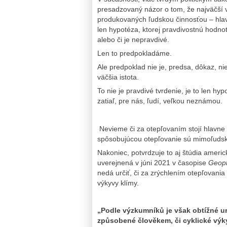
presadzovaný názor o tom, že najväčší 
produkovaných ľudskou činnosťou – hlavne
len hypotéza, ktorej pravdivostnú hodnot
alebo či je nepravdivé.
Len to predpokladáme.
Ale predpoklad nie je, predsa, dôkaz, nie
väčšia istota.
To nie je pravdivé tvrdenie, je to len hy
zatiaľ, pre nás, ľudí, veľkou neznámou.
Nevieme či za otepľovaním stojí hlavne 
spôsobujúcou otepľovanie sú mimoľudsk
Nakoniec, potvrdzuje to aj štúdia ameri
uverejnená v júni 2021 v časopise
Geoph
nedá určiť, či za zrýchlením otepľovani
výkyvy klímy.
„Podle výzkumníků je však obtížné urč
způsobené člověkem, či cyklické výk