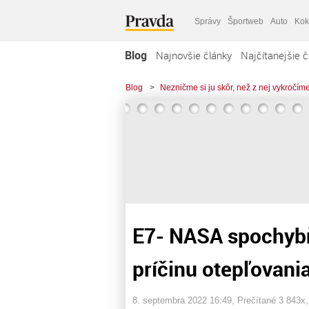
Správy
Športweb
Auto
Kok
Blog
Najnovšie články
Najčítanejšie č
Blog
>
Nezničme si ju skôr, než z nej vykročím
E7- NASA spochybň
príčinu otepľovani
8. septembra 2022 16:49
, Prečítané 3 843x