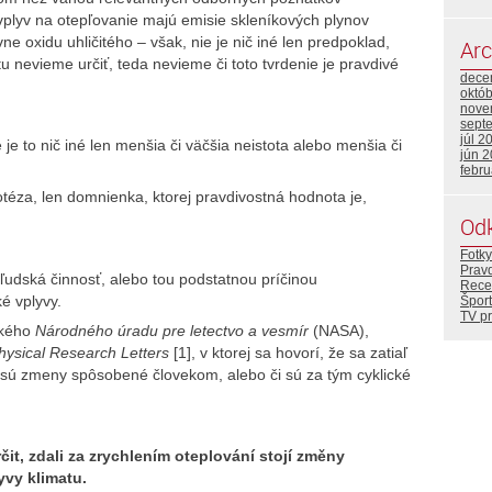
vplyv na otepľovanie majú emisie skleníkových plynov
 oxidu uhličitého – však, nie je nič iné len predpoklad,
Arc
u nevieme určiť, teda nevieme či toto tvrdenie je pravdivé
dece
októ
nove
sept
júl 2
 je to nič iné len menšia či väčšia neistota alebo menšia či
jún 
febr
potéza, len domnienka, ktorej pravdivostná hodnota je,
Od
Fotky
Prav
ľudská činnosť, alebo tou podstatnou príčinou
Rece
é vplyvy.
Šport
TV p
ckého
Národného úradu pre letectvo a vesmír
(NASA),
ysical Research Letters
[1], v ktorej sa hovorí, že sa zatiaľ
a sú zmeny spôsobené človekom, alebo či sú za tým cyklické
it, zdali za zrychlením oteplování stojí změny
yvy klimatu.