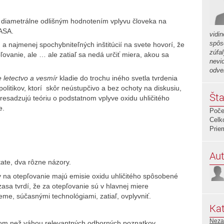
 s diametrálne odlišným hodnotením vplyvu človeka na
NASA.
vidi
spôs
a najmenej spochybniteľných inštitúcií na svete hovorí, že
zúfal
ľovanie, ale … ale zatiaľ sa nedá určiť miera, akou sa
nevi
odve
 letectvo a vesmír
kladie do trochu iného svetla tvrdenia
litikov, ktorí skôr neústupčivo a bez ochoty na diskusiu,
Šta
esadzujú teóriu o podstatnom vplyve oxidu uhličitého
e.
Poče
Celk
Prie
Aut
tate, dva rôzne názory.
yv na otepľovanie majú emisie oxidu uhličitého spôsobené
zasa tvrdí, že za otepľovanie sú v hlavnej miere
me, súčasnými technológiami, zatiaľ, ovplyvniť.
Kat
Neza
lakom než váhou relevantných odborných poznatkov