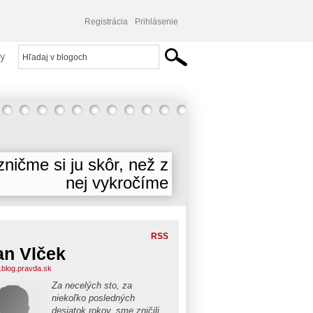
Registrácia
Prihlásenie
y
ničme si ju skôr, než z
nej vykročíme
RSS
an Vlček
i.blog.pravda.sk
Za necelých sto, za
niekoľko posledných
desiatok rokov, sme zničili