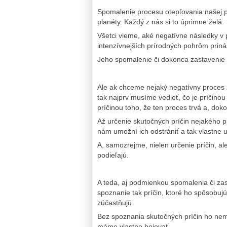
Spomalenie procesu otepľovania našej p
planéty. Každý z nás si to úprimne želá.
Všetci vieme, aké negatívne následky v 
intenzívnejších prírodných pohrôm priná
Jeho spomalenie či dokonca zastavenie
Ale ak chceme nejaký negatívny proces 
tak najprv musíme vedieť, čo je príčinou 
príčinou toho, že ten proces trvá a, dok
Až určenie skutočných príčin nejakého pr
nám umožní ich odstrániť a tak vlastne 
A, samozrejme, nielen určenie príčin, al
podieľajú.
A teda, aj podmienkou spomalenia či zas
spoznanie tak príčin, ktoré ho spôsobujú,
zúčastňujú.
Bez spoznania skutočných príčin ho nem
máme vlastne bojovať.