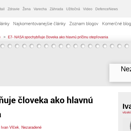
tail
Zdravie
Žena
Varecha
Záhrada
Užitočná
Video
DefenceNews
lánky
Najkomentovanejšie články
Zoznam blogov
Komerčné blog
e
>
E7- NASA spochybňuje človeka ako hlavnú príčinu otepľovania
Nez
uje človeka ako hlavnú
Iv
a
vlcek
,
Ivan Vlček
,
Nezaradené