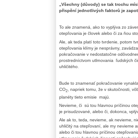
„Všechny (důvody) se tak trochu mísí
přispění jednotlivých faktorů je zapo
To ale znamená, ako to vyplýva zo záve
otepľovania je človek alebo či za ňou st
Ale, ak teda platí toto tvrdenie, potom t
otepľovania klímy je nesprávny, zavádza
pokračovanie v nedostatočne odôvodnen
prostredníctvom utlmovania ľudských č
uhličitého.
Bude to znamenať pokračovanie vynakla
CO
, napriek tomu, že v skutočnosti, vô
2
planéty tieto emisie majú.
Nevieme, či sú tou hlavnou príčinou ote
je prisudzované, alebo či, dokonca, vpl
Ale ak to, teda, nevieme, ak nevieme, 
uhličitý na otepľovaní, ale my nevieme a
alebo či tou hlavnou príčinou otepľovan