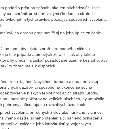
 im podarilo prísť na spôsob, ako ten prichádzajúci živel
ak by sa uchránili pred obrovskými škodami a stratou
 že ovládnutím týchto živlov, poznajúc spôsob ich vyvolania,
u.
iateľovi, na obranu pred ním či aj na jeho úplne zničenie.
úži po tom, aby takúto zbraň hromadného ničenia
ko je to v prípade atómových zbraní – tak aby takúto
y, ktorá by umožnila získať požadované územie bez toho, aby
akúto zbraň mala k dispozícii.
ánu, resp. tajfúnu či cyklónu, tornáda alebo obrovskej
intenzívnych dažďov, či spôsobu na ukončenie sucha
ak zvýšenie nízkych teplôt hroziacich stratou úrody,
a na uhasenie požiarov na veľkých plochách, by umožnilo
dné pohromy spôsobujú na rozsiahlych územiach.
nosť vyvolania prírodných živlov ako hurikánu, víchrice,
zívneho dažďa, silného oteplenia či náhleho ochladenia,
iateľovi, zničenie jeho infraštruktúry, vojenských