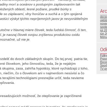
ladiny morí a oceánov s postupným zaplavovaním tak
ožených oblastí, lesné požiare, prudké búrky s
Arc
de so záplavami, vlny horúčav a suchá a s tým spojená
dece
astúci výskyt týchto nepríjemných javov je nevyvrátiteľným
októ
nove
sept
utočne v hlavnej miere človek, teda ľudská činnosť, či ten,
júl 2
jún 
l, je naozaj človek svojou zvýšenou produkciou oxidu
febr
ednoznačné, už nie je.
Od
Fotky
eliť do dvoch základných skupín. Do tej prvej patria tie,
Prav
Rece
nené človekom, jeho činnosťou, teda, že je nejakým
Šport
skupina, zasa, zahŕňa hypotézy, ktoré vychádzajú z toho,
TV p
m, niečím, čo s človekom ani v najmenšom nesúvisí a čo
 terajšími technológiami presnejšie určiť, teda nevieme
epľovania.
presadzujúcich možnosť, že otepľovanie je zapríčinené
 silnej pomoci médií propaguje hypotéza, že otepľovanie je