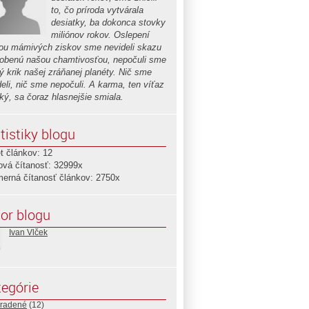
to, čo príroda vytvárala
desiatky, ba dokonca stovky
miliónov rokov. Oslepení
nou mámivých ziskov sme nevideli skazu
obenú našou chamtivosťou, nepočuli sme
ý krik našej zráňanej planéty. Nič sme
deli, nič sme nepočuli. A karma, ten víťaz
ký, sa čoraz hlasnejšie smiala.
tistiky blogu
t článkov: 12
ová čítanosť: 32999x
merná čítanosť článkov: 2750x
or blogu
Ivan Vlček
egórie
radené
(12)