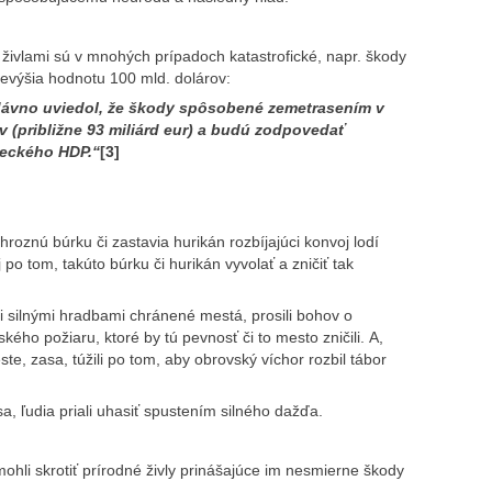
živlami sú v mnohých prípadoch katastrofické, napr. škody
evýšia hodnotu 100 mld. dolárov:
ávno uviedol, že škody spôsobené zemetrasením v
v (približne 93 miliárd eur) a budú zodpovedať
reckého HDP.“
[3]
hroznú búrku či zastavia hurikán rozbíjajúci konvoj lodí
j po tom, takúto búrku či hurikán vyvolať a zničiť tak
či silnými hradbami chránené mestá, prosili bohov o
ého požiaru, ktoré by tú pevnosť či to mesto zničili. A,
ste, zasa, túžili po tom, aby obrovský víchor rozbil tábor
asa, ľudia priali uhasiť spustením silného dažďa.
mohli skrotiť prírodné živly prinášajúce im nesmierne škody