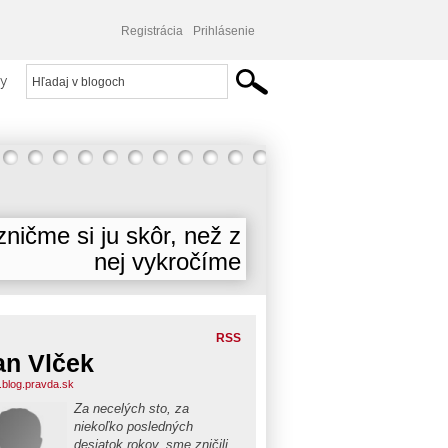
Registrácia
Prihlásenie
y
ničme si ju skôr, než z
nej vykročíme
RSS
an Vlček
i.blog.pravda.sk
Za necelých sto, za
niekoľko posledných
desiatok rokov, sme zničili