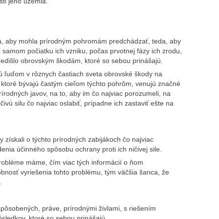
sti jeho územia.
želá, aby mohla prírodným pohromám predchádzať, teda, aby
a samom počiatku ich vzniku, počas prvotnej fázy ich zrodu,
 predišlo obrovským škodám, ktoré so sebou prinášajú.
jú ľuďom v rôznych častiach sveta obrovské škody na
ny, ktoré bývajú častým cieľom týchto pohrôm, venujú značné
írodných javov, na to, aby im čo najviac porozumeli, na
ivú silu čo najviac oslabiť, prípadne ich zastaviť ešte na
y získali o týchto prírodných zabijákoch čo najviac
jdenia účinného spôsobu ochrany proti ich ničivej sile.
probléme máme, čím viac tých informácií o ňom
nosť vyriešenia tohto problému, tým väčšia šanca, že
.
spôsobených, práve, prírodnými živlami, s riešením
ôsledkov, ktoré so sebou prinášajú.