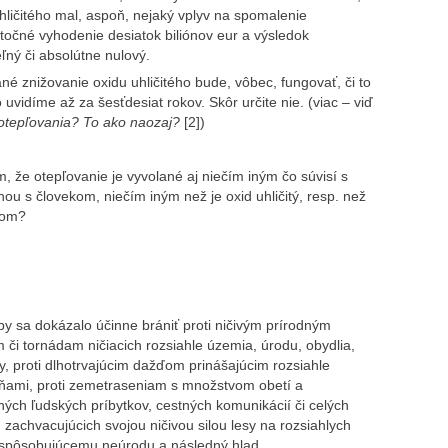
uhličitého mal, aspoň, nejaký vplyv na spomalenie
ytočné vyhodenie desiatok biliónov eur a výsledok
ný či absolútne nulový.
ané znižovanie oxidu uhličitého bude, vôbec, fungovať, či to
 uvidíme až za šesťdesiat rokov. Skôr určite nie. (viac – viď
 otepľovania? To ako naozaj?
[2])
m, že otepľovanie je vyvolané aj niečím iným čo súvisí s
ou s človekom, niečím iným než je oxid uhličitý, resp. než
kom?
by sa dokázalo účinne brániť proti ničivým prírodným
m či tornádam ničiacich rozsiahle územia, úrodu, obydlia,
oty, proti dlhotrvajúcim dažďom prinášajúcim rozsiahle
odňami, proti zemetraseniam s množstvom obetí a
ých ľudských príbytkov, cestných komunikácií či celých
 zachvacujúcich svojou ničivou silou lesy na rozsiahlych
u spôsobujúcemu neúrodu a následný hlad.