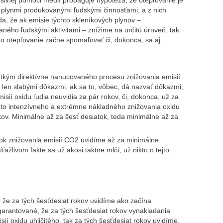
 plynmi produkovanými ľudskými činnosťami, a z nich
a, že ak emisie týchto skleníkových plynov –
ného ľudskými aktivitami – znížime na určitú úroveň, tak
to otepľovanie začne spomaľovať či, dokonca, sa aj
etkým direktívne nanucovaného procesu znižovania emisií
 len slabými dôkazmi, ak sa to, vôbec, dá nazvať dôkazmi,
isií oxidu ľudia neuvidia za pár rokov, či, dokonca, už za
hto intenzívneho a extrémne nákladného znižovania oxidu
kov. Minimálne až za šesť desiatok, teda minimálne až za
dok znižovania emisií CO2 uvidíme až za minimálne
ríťažlivom fakte sa už akosi taktne mlčí, už nikto o tejto
 že za tých šesťdesiat rokov uvidíme ako začína
rantované, že za tých šesťdesiat rokov vynakladania
í oxidu uhličitého, tak za tých šesťdesiat rokov uvidíme,