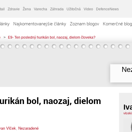
tail
Zdravie
Žena
Varecha
Záhrada
Užitočná
Video
DefenceNews
lánky
Najkomentovanejšie články
Zoznam blogov
Komerčné blog
e
>
E9- Ten posledný hurikán bol, naozaj, dielom človeka?
Nez
urikán bol, naozaj, dielom
Iv
vlcek
van Vlček
,
Nezaradené