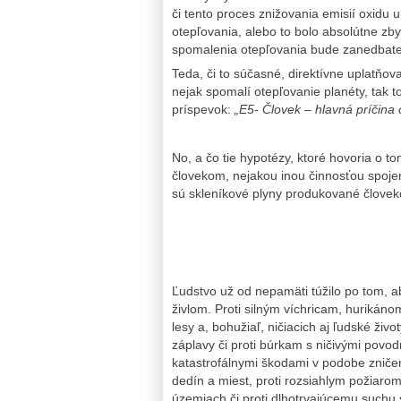
či tento proces znižovania emisií oxidu 
otepľovania, alebo to bolo absolútne zb
spomalenia otepľovania bude zanedbateľ
Teda, či to súčasné, direktívne uplatňov
nejak spomalí otepľovanie planéty, tak to
príspevok:
„
E5- Človek – hlavná príčina
No, a čo tie hypotézy, ktoré hovoria o to
človekom, nejakou inou činnosťou spojen
sú skleníkové plyny produkované člove
Ľudstvo už od nepamäti túžilo po tom, a
živlom. Proti silným víchricam, hurikáno
lesy a, bohužiaľ, ničiacich aj ľudské živ
záplavy či proti búrkam s ničivými pov
katastrofálnymi škodami v podobe zničen
dedín a miest, proti rozsiahlym požiarom
územiach či proti dlhotrvajúcemu such