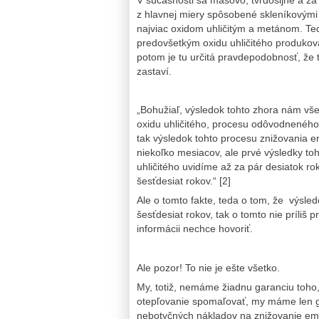
z hlavnej miery spôsobené skleníkovými
najviac oxidom uhličitým a metánom. Ted
predovšetkým oxidu uhličitého produkova
potom je tu určitá pravdepodobnosť, že 
zastaví.
„Bohužiaľ, výsledok tohto zhora nám vš
oxidu uhličitého, procesu odôvodneného
tak výsledok tohto procesu znižovania em
niekoľko mesiacov, ale prvé výsledky to
uhličitého uvidíme až za pár desiatok ro
šesťdesiat rokov.“ [2]
Ale o tomto fakte, teda o tom, že výsle
šesťdesiat rokov, tak o tomto nie príliš p
informácii nechce hovoriť.
Ale pozor! To nie je ešte všetko.
My, totiž, nemáme žiadnu garanciu toho,
otepľovanie spomaľovať, my máme len ga
nebotyčných nákladov na znižovanie emisi