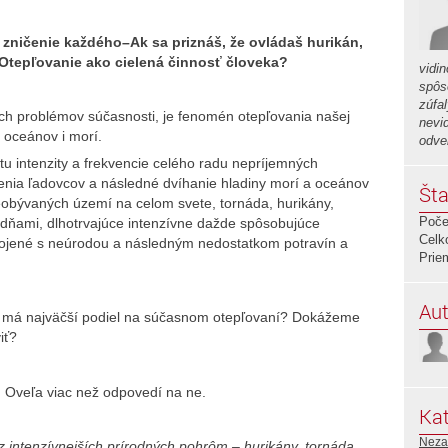
 zničenie každého–Ak sa priznáš, že ovládaš hurikán,
–Otepľovanie ako cielená činnosť človeka?
vidi
spôs
zúfal
ých problémov súčasnosti, je fenomén otepľovania našej
nevi
 oceánov i morí.
odve
stu intenzity a frekvencie celého radu nepríjemných
openia ľadovcov a následné dvíhanie hladiny morí a oceánov
Šta
obývaných území na celom svete, tornáda, hurikány,
Poče
dňami, dlhotrvajúce intenzívne dažde spôsobujúce
Celk
pojené s neúrodou a následným nedostatkom potravín a
Prie
Aut
ch má najväčší podiel na súčasnom otepľovaní? Dokážeme
iť?
. Oveľa viac než odpovedí na ne.
Kat
Neza
z intenzívnejších prírodných pohrôm – hurikány, tornáda,