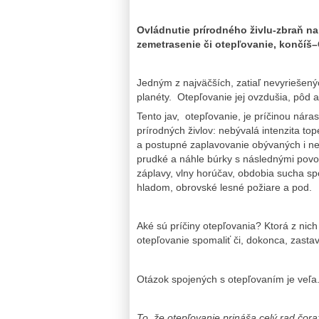
Ovládnutie prírodného živlu-zbraň na
zemetrasenie či otepľovanie, končíš
Jedným z najväčších, zatiaľ nevyriešen
planéty. Otepľovanie jej ovzdušia, pôd a
Tento jav, otepľovanie, je príčinou nára
prírodných živlov: nebývalá intenzita t
a postupné zaplavovanie obývaných i ne
prudké a náhle búrky s následnými povo
záplavy, vlny horúčav, obdobia sucha s
hladom, obrovské lesné požiare a pod.
Aké sú príčiny otepľovania? Ktorá z ni
otepľovanie spomaliť či, dokonca, zastav
Otázok spojených s otepľovaním je veľa
To, že otepľovanie prináša celý rad čora