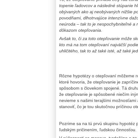
topenie ľadovcov a následné stúpanie h
obývaných ako aj neobývaných nižšie pol
povodňami, dlhotrvajúce intenzívne daž
neúroda – tak to je nespochybniteľné a r
dôkazom otepľovania.
Avšak to, či za toto otepľovanie môže sk
kto má na tom otepľovaní najväčší podie
uhličitého, tak to až také isté, až také j
Rôzne hypotézy o otepľovaní môžeme rozd
ktoré hovoria, že otepľovanie je zapríči
spôsobom s človekom spojené. Tá druhá 
že otepľovanie je spôsobené niečím iný
nevieme s našimi terajšími možnosťami a
stanoviť, čo je tou skutočnou príčinou ot
Pozrime sa na tú prvú skupinu hypotéz 
ľudským pričinením, ľudskou činnosťou.
V súčasnosti sa masovo, tvrdošijne a za