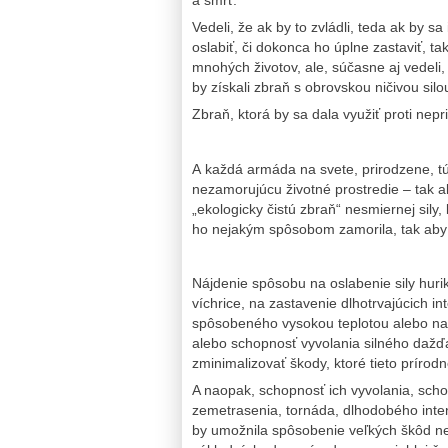
a smrť.
Vedeli, že ak by to zvládli, teda ak by sa
oslabiť, či dokonca ho úplne zastaviť, t
mnohých životov, ale, súčasne aj vedeli,
by získali zbraň s obrovskou ničivou silo
Zbraň, ktorá by sa dala využiť proti nepr
A každá armáda na svete, prirodzene, t
nezamorujúcu životné prostredie – tak a
„ekologicky čistú zbraň“ nesmiernej sil
ho nejakým spôsobom zamorila, tak aby t
Nájdenie spôsobu na oslabenie sily hurik
víchrice, na zastavenie dlhotrvajúcich 
spôsobeného vysokou teplotou alebo naop
alebo schopnosť vyvolania silného dažď
zminimalizovať škody, ktoré tieto príro
A naopak, schopnosť ich vyvolania, schop
zemetrasenia, tornáda, dlhodobého inten
by umožnila spôsobenie veľkých škôd nepr