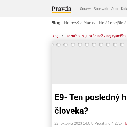
Správy
Športweb
Auto
Kok
Blog
Najnovšie články
Najčítanejšie č
Blog
>
Nezničme si ju skôr, než z nej vykročím
E9- Ten posledný h
človeka?
22. októbra 2023 14:07
, Prečítané 4 293x,
I