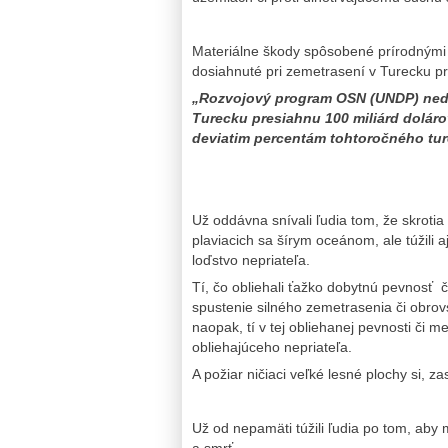
Materiálne škody spôsobené prírodnými 
dosiahnuté pri zemetrasení v Turecku pr
„Rozvojový program OSN (UNDP) ned
Turecku presiahnu 100 miliárd doláro
deviatim percentám tohtoročného tu
Už oddávna snívali ľudia tom, že skrotia 
plaviacich sa šírym oceánom, ale túžili a
loďstvo nepriateľa.
Tí, čo obliehali ťažko dobytnú pevnosť 
spustenie silného zemetrasenia či obrovsk
naopak, tí v tej obliehanej pevnosti či me
obliehajúceho nepriateľa.
A požiar ničiaci veľké lesné plochy si, z
Už od nepamäti túžili ľudia po tom, aby 