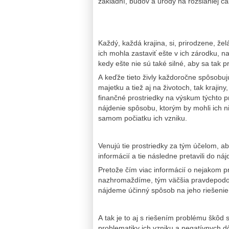
základní, budov a úrody na rozsiahlej ča
Každý, každá krajina, si, prirodzene, 
ich mohla zastaviť ešte v ich zárodku, n
kedy ešte nie sú také silné, aby sa tak
A keďže tieto živly každoročne spôsobu
majetku a tiež aj na životoch, tak kraji
finančné prostriedky na výskum týchto pr
nájdenie spôsobu, ktorým by mohli ich nič
samom počiatku ich vzniku.
Venujú tie prostriedky za tým účelom, ab
informácií a tie následne pretavili do ná
Pretože čím viac informácií o nejakom 
nazhromaždíme, tým väčšia pravdepodob
nájdeme účinný spôsob na jeho riešenie
A tak je to aj s riešením problému škôd 
problematiky ich vzniku a negatívnych d