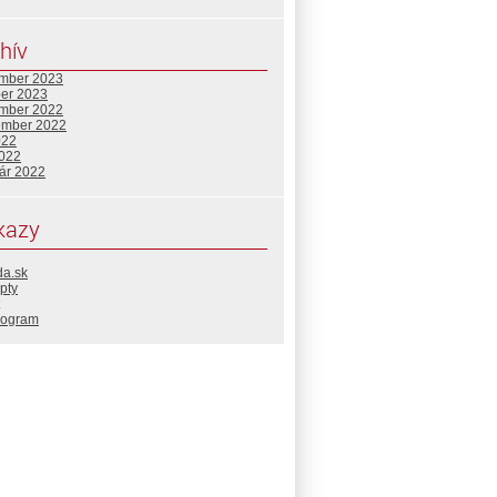
hív
mber 2023
ber 2023
mber 2022
ember 2022
022
2022
uár 2022
kazy
da.sk
pty
rogram